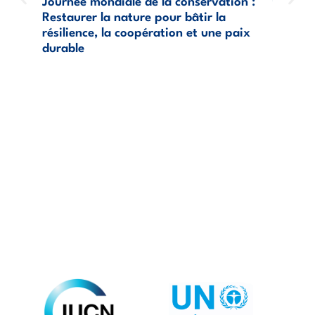
Journée mondiale de la conservation :
sur l’a
Restaurer la nature pour bâtir la
caracté
résilience, la coopération et une paix
des syn
durable