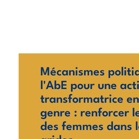
Aller
au
contenu
Mécanismes politi
l'AbE pour une act
transformatrice e
genre : renforcer l
des femmes dans l