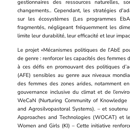
gestionnaires des ressources naturelles, so
changements.
. Cependant, les stratégies d'ad
sur les écosystèmes (
Les programmes EbA 
fragmentés, négligeant fréquemment les dimen
limite leur durabilité, leur efficacité et leur impa
Le projet «
Mécanismes politiques de l'AbE pou
de genre : renforcer les capacités des femmes d
à ces défis en promouvant des politiques d’
(AFE) sensibles au genre aux niveaux mondial e
des femmes des zones arides, notamment en t
gouvernance inclusive du climat et de l’envi
WeCaN (Nurturing Community of Knowledge P
and Agrosilvopastoral Systems).
–
et soutenu 
Approaches and Technologies (WOCAT) et le Ka
Women and Girls (KI)
–
Cette initiative renfo