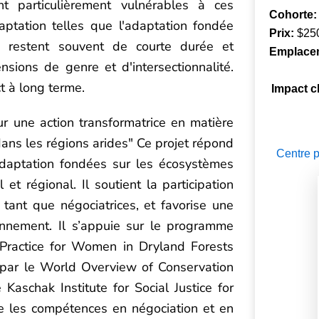
nt particulièrement vulnérables à ces
Cohorte
aptation telles que l'adaptation fondée
Prix:
$25
restent souvent de courte durée et
Emplace
sions de genre et d'intersectionnalité.
ct à long terme.
Impact c
r une action transformatrice en matière
ans les régions arides
"
Ce projet répond
Centre p
adaptation fondées sur les écosystèmes
t régional. Il soutient la participation
ant que négociatrices, et favorise une
ronnement. Il s’appuie sur le programme
ractice for Women in Dryland Forests
par le World Overview of Conservation
schak Institute for Social Justice for
rce les compétences en négociation et en