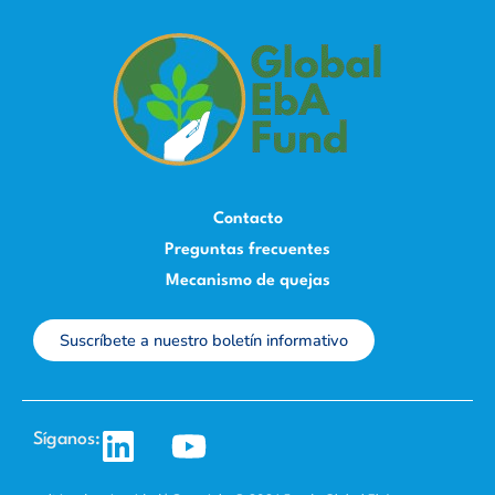
Contacto
Preguntas frecuentes
Mecanismo de quejas
Suscríbete a nuestro boletín informativo
L
Y
Síganos:
i
o