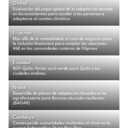
Global
Evaluación del papel global de la adaptación basada
en los ecosistemas para ayudar a las personas a
adaptarse al cambio climático
Filipinas
Más allá de la rentabilidad: el caso de negocios para
la inclusión financiera para ampliar las soluciones
AbE en las comunidades costeras de Filipinas
Ecuador
BGF-Quito: Factor azul-verde para Quito y las
ciudades andinas
Nepal
Desarrollo de planes de adaptación basados en la
agroforestería para llanuras aluviales resilientes
(BAGAR)
Camboya
Construyendo comunidades resilientes al clima en la