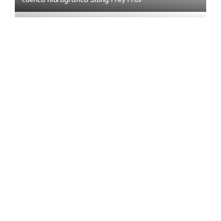
cuenca hidrográfica Stung Prey Pros
Global
Desarrollar la resiliencia costera a nivel mundial a
través de la Comunidad Global de Práctica Verde-
Gris
América Latina / Regional
Catalizando alianzas no convencionales en América
Latina y el Caribe para la adaptación basada en
ecosistemas urbanos
Honduras / Guatemala
Aldeas climáticamente inteligentes como plataformas
de innovación local para la adaptación basada en
ecosistemas
Vanuatu
ClimateWatch Vanuatu: Construyendo resiliencia
climática comunitaria