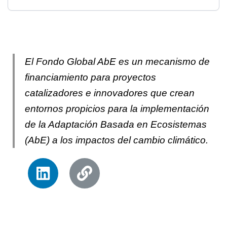
El Fondo Global AbE es un mecanismo de
financiamiento para proyectos
catalizadores e innovadores que crean
entornos propicios para la implementación
de la Adaptación Basada en Ecosistemas
(AbE) a los impactos del cambio climático.
L
E
i
n
n
l
k
a
e
c