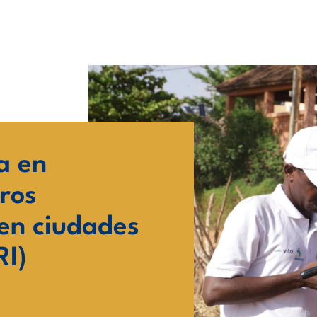
a en
ros
 en ciudades
RI)