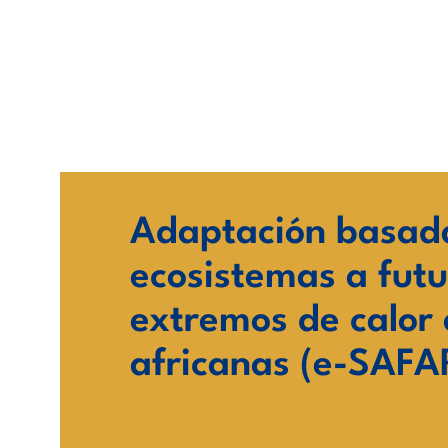
Ir
al
contenido
Adaptación basad
ecosistemas a futu
extremos de calor
africanas (e-SAFA