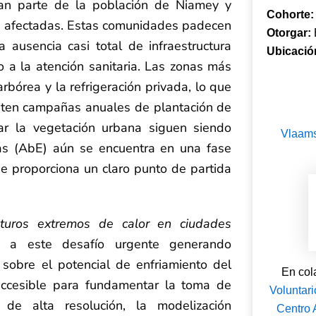
an parte de la población de Niamey y
Cohorte
ás afectadas. Estas comunidades padecen
Otorgar:
 ausencia casi total de infraestructura
Ubicació
o a la atención sanitaria. Las zonas más
arbórea y la refrigeración privada, lo que
isten campañas anuales de plantación de
iar la vegetación urbana siguen siendo
Vlaams
as (AbE) aún se encuentra en una fase
 que proporciona un claro punto de partida
turos extremos de calor en ciudades
 a este desafío urgente generando
 sobre el potencial de enfriamiento del
En col
ccesible para fundamentar la toma de
Voluntar
 de alta resolución, la modelización
Centro 