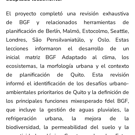
El proyecto completó una revisión exhaustiva
de
B
GF
y relacionados
herramientas de
planificación
de Berlín, Malmö, Estocolmo, Seattle,
Londres, S
ão
Pensilvania
tú
lo
, y Oslo
.
Estas
lecciones informaron
el desarrollo de
un
inicial
matriz BGF
Adaptado al clima, los
ecosistemas, la morfología urbana y el contexto
de planificación de Quito.
Esta revisión
informó
el
identificación de los desafíos urbano-
ambientales prioritarios de Quito y la definición de
los principales
funciones
mi
x
esperado f
del BGF,
que incluye la gestión de aguas pluviales, la
refrigeración urbana, la mejora de la
biodiversidad, la permeabilidad del suelo y la